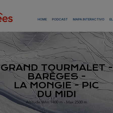
HOME
PODCAST
MAPA INTERACTIVO
E
GRAND TOURMALET -
BARÈGES -
LA MONGIE - PIC
DU MIDI
Altitude: Min 1400 m - Max 2500 m