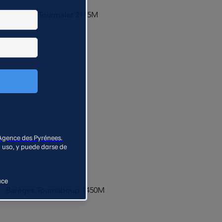
Col du Tourmalet 2115M
Barèges Tournaboup 1450M