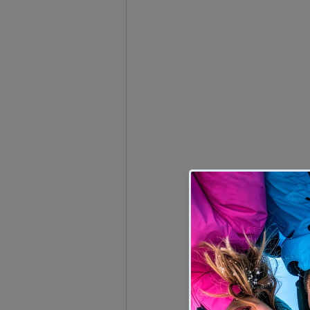
Este evento es la apuesta 
deporte de élite con un 
Luz-Saint-Sauveur, Luz Ar
dinámicos de la cordillera
Un Line-up de infarto