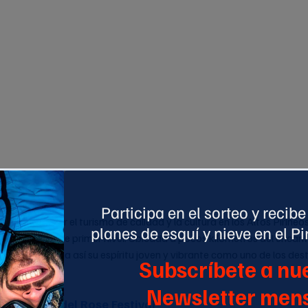
definitiva por el turismo de calidad y la cultura en los Altos Pirineos
ocio nocturno de primer nivel. Ubicada a pocos kilómetros del encan
diden reafirma así su espíritu joven y vibrante como uno de los des
.
 y el sello del Rose Festival