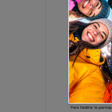
Nacido de la colaboración
& Oli), el certamen pres
leyenda del 
synthwave
 
maestros del 
Groove
; y
culminará con sesiones de
Experiencia 360º: D
El festival propone un c
pistas de Luz Ardiden, di
(para expertos del 
free
histórico balneario Luzéa
A partir de las 18:00h,
tradición, donde la gas
darán paso a la gran fie
Sostenibilidad y ac
Para facilitar la parti