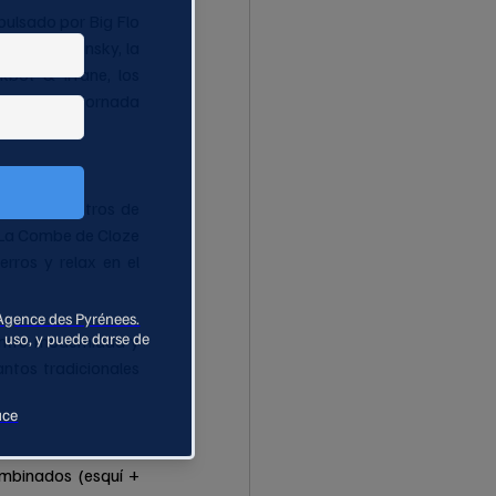
pulsado por Big Flo 
nica: Kavinsky, la 
kbot & Irfane, los 
más, cada jornada 
le.
s 60 kilómetros de 
y La Combe de Cloze 
rros y relax en el 
entre modernidad y 
tos tradicionales 
mbinados (esquí + 