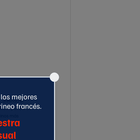
, uniendo el 
tador pueblo de 
tinos más 