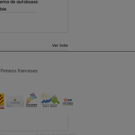
stema de autobuses 
ble.
Ver todo
 Pirineos franceses
nes
Política de Privacidad