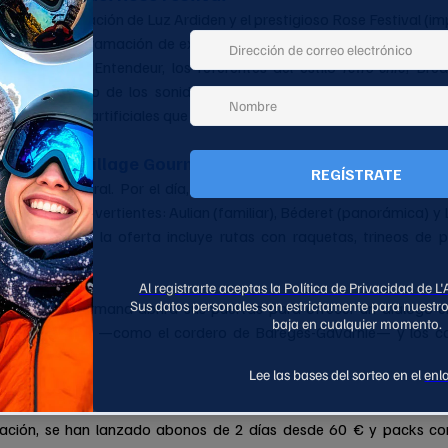
 entre la estación de Luz Ardiden y el prestigioso Rose Festival (im
enta una programación de excelencia con figuras clave de la electró
francés; Bon Entendeur, los referentes del estilo 
retro-chic
; Brea
 Feder, el icono de los sonidos profundos de la 
deep house
. Ade
 DJ y fuegos artificiales que iluminarán las cumbres nevadas del val
el esquí al Village Gourmand
oncepto integral. Por el día, los asistentes podrán disfrutar de lo
vididos en tres vertientes: Aulian (familiar), Béderet (panorámica) 
ride
). Además, la oferta incluye rutas con raquetas, trineos de pe
.
 el Village Gourmand abrirá sus puertas para ofrecer un diálogo 
tronomía local —como el cordero de Barèges-Gavarnie— y los can
sta nocturna.
cesibilidad
cipación, se han lanzado abonos de 2 días desde 60 € y packs co