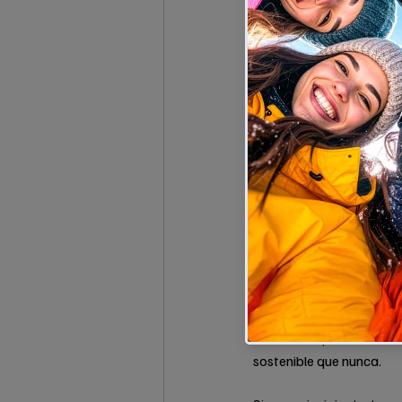
Alojamiento VIP:
 1 noc
Situado a un paso de las 
panorámicas al Circo de 
Gastronomía de Altur
con la vanguardia, y 
dos
Esquí a tope:
 La estaci
2 personas), para que ex
niveles.
¿Por qué Gourette e
Gourette no es solo una e
los 
2.450 metros
, gara
2025-2026, el Pirineo fr
sostenible que nunca.