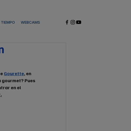
L TIEMPO
WEBCAMS
n
e 
Gourette
, en  
na gourmet? Pues 
rar en el 
r
.