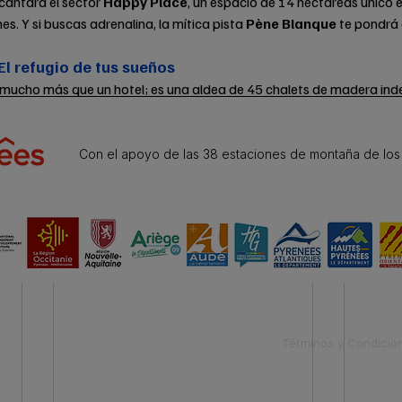
ncantará el sector 
Happy Place
, un espacio de 14 hectáreas único en
s. Y si buscas adrenalina, la mítica pista 
Pène Blanque
 te pondrá
El refugio de tus sueños
 mucho más que un hotel; es una aldea de 45 chalets de madera ind
za. Tras un día intenso de esquí, podrás relajarte en su zona de spa
chimenea en tu salón privado. No dejes pasar la oportunidad de vivir e
Con el apoyo de las 38 estaciones de montaña de los
Términos y Condicio