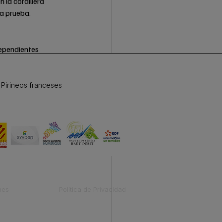
 la cordillera 
 a prueba.
ependientes 
 o simplemente 
l invierno de tu 
 Pirineos franceses
Ver todo
nes
Política de Privacidad