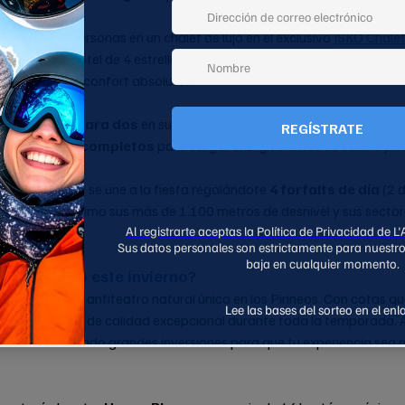
he para dos personas en un chalet de lujo en el exclusivo 
ISKÖ Chalet
pistas, este hotel de 4 estrellas redefine el concepto 
hygge
 con made
Gourette y un confort absoluto.
a:
 Una 
cena para dos
 en su restaurante, donde los sabores del Bé
 desayunos completos
 para cargar energías antes de subir a pis
ón de 
Gourette
 se une a la fiesta regalándote 
4 forfaits de día
 (2 
primáis al máximo sus más de 1.100 metros de desnivel y sus sector
s tu destino este invierno?
stación; es un anfiteatro natural único en los Pirineos. Con cotas q
ntiza una nieve de calidad excepcional durante toda la temporada. 
ancés ha realizado grandes inversiones para que tu experiencia sea m