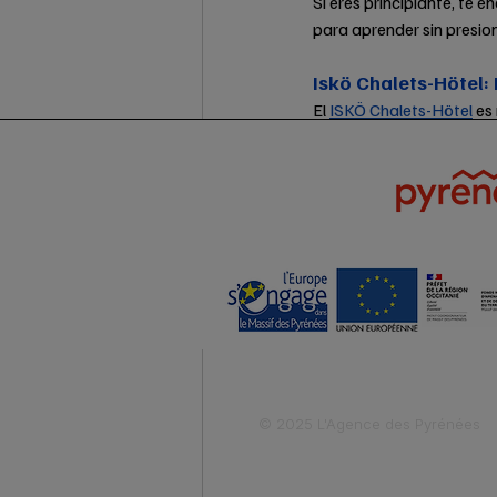
Si eres principiante, te e
para aprender sin presione
Iskö Chalets-Hötel: 
El 
ISKÖ Chalets-Hötel
 es
integrados en la naturale
disfrutar del calor de la 
vida.
Entradas recientes
© 2025 L'Agence des Pyrénées