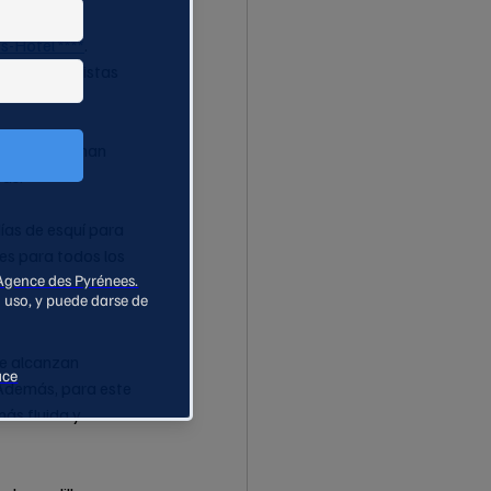
s-Hötel ****
. 
ra noble, vistas 
arn se fusionan 
tas.
días de esquí para 
es para todos los 
ue alcanzan 
Además, para este 
ás fluida y 